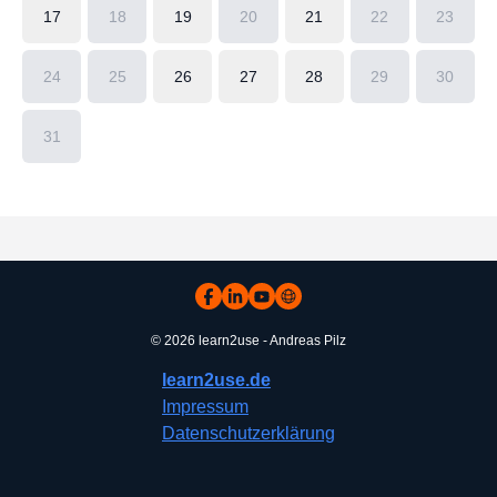
17
18
19
20
21
22
23
24
25
26
27
28
29
30
31
© 2026 learn2use - Andreas Pilz
learn2use.de
Impressum
Datenschutzerklärung