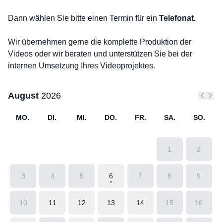
Dann wählen Sie bitte einen Termin für ein
Telefonat.
Wir übernehmen gerne die komplette Produktion der
Videos oder wir beraten und unterstützen Sie bei der
internen Umsetzung Ihres Videoprojektes.
August
2026
Vorher
Näc
MO.
DI.
MI.
DO.
FR.
SA.
SO.
1
2
3
4
5
6
7
8
9
10
11
12
13
14
15
16