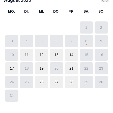
August
2026
Vorher
Näc
MO.
DI.
MI.
DO.
FR.
SA.
SO.
1
2
3
4
5
6
7
8
9
10
11
12
13
14
15
16
17
18
19
20
21
22
23
24
25
26
27
28
29
30
31